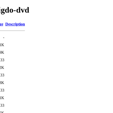
jigdo-dvd
ze
Description
-
.1K
.9K
833
.2K
833
.3K
833
.1K
833
5K