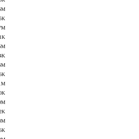
6M
5K
7M
1K
5M
4K
6M
6K
1M
0K
0M
2K
8M
6K