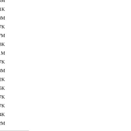
3M
1K
8M
7K
7M
3K
1M
7K
8M
2K
5K
7K
7K
4K
2M