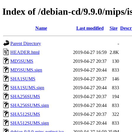
Index of /debian-cd/9.9.0/mips/i
Name
Last modified
Size
Descr
Parent Directory
-
HEADER.html
2019-04-27 16:59
2.8K
MD5SUMS
2019-04-27 20:37
130
MD5SUMS.sign
2019-04-27 20:44
833
SHA1SUMS
2019-04-27 20:37
146
SHA1SUMS.sign
2019-04-27 20:44
833
SHA256SUMS
2019-04-27 20:37
194
SHA256SUMS.sign
2019-04-27 20:44
833
SHA512SUMS
2019-04-27 20:37
322
SHA512SUMS.sign
2019-04-27 20:44
833
debian-9.9.0-mips-netinst.iso
2019-04-27 16:59
254M