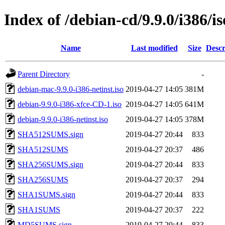
Index of /debian-cd/9.9.0/i386/i
Name
Last modified
Size
Descr
Parent Directory
-
debian-mac-9.9.0-i386-netinst.iso
2019-04-27 14:05
381M
debian-9.9.0-i386-xfce-CD-1.iso
2019-04-27 14:05
641M
debian-9.9.0-i386-netinst.iso
2019-04-27 14:05
378M
SHA512SUMS.sign
2019-04-27 20:44
833
SHA512SUMS
2019-04-27 20:37
486
SHA256SUMS.sign
2019-04-27 20:44
833
SHA256SUMS
2019-04-27 20:37
294
SHA1SUMS.sign
2019-04-27 20:44
833
SHA1SUMS
2019-04-27 20:37
222
MD5SUMS.sign
2019-04-27 20:44
833